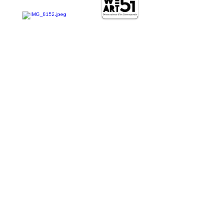
Achetez cette sérigraphie
102€ et
gagnez l'originale !