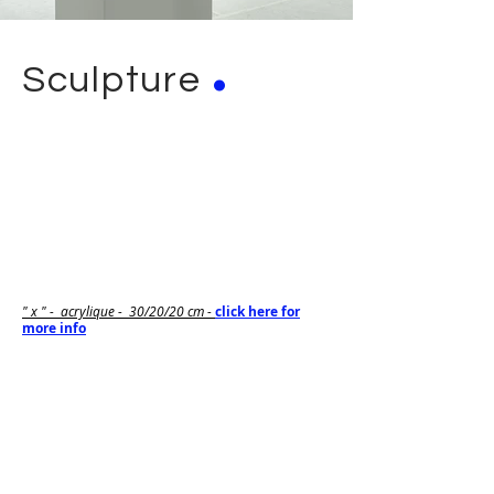
.
Sculpture
" x " - acrylique - 30/20/20 cm -
click here for
more info